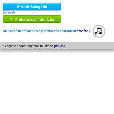
Zmeniť kategórie
Žehra štýl
+
Pridať pieseň do rádia
Ak pieseň nehrá alebo nie je rómskeho charakteru
označte ju
Ak chcete pridať komentár, musíte sa
prihlásiť: