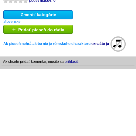
počet hlasov: 0
Zmeniť kategórie
Slovenské
+
Pridať pieseň do rádia
Ak pieseň nehrá alebo nie je rómskeho charakteru
označte ju
Ak chcete pridať komentár, musíte sa
prihlásiť: