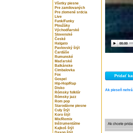
Všetky piesne
Pre zamilovaných
Pre zlomené srdcia
Live
Funk/Funky
Ploužáky
Východňarské
Slovenské
České
Halgato
00:00
Pavlovský štýl
Čardáše
Rumunské
Maďarské
Balkánske
Cimbalovka
Fox
Pridať ka
Gospel
Hip-Hop/Rap
Disko
Ak pieseň nehrá
Rómsky folklór
Rómsky jazz
Rom pop
Starodávne piesne
Culy štýl
Koro štýl
Mix/Remix
Inštrumentálne
Ak chcete prida
Kajkoš štýl
Daxon štýl