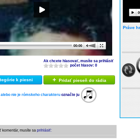
0
Práve h
00:00
Ak chcete hlasovať, musíte sa prihlásiť
počet hlasov: 0
+
tegórie k piesni
Pridať pieseň do rádia
 alebo nie je rómskeho charakteru
označte ju
ť komentár, musíte sa
prihlásiť: