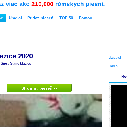
az viac ako
210,000
rómskych piesní.
ne
Umelci
Pridať pieseň
TOP 50
Pomoc
azice 2020
Užívateľ:
Gipsy Stano blazice
Heslo:
Re
Stiahnuť pieseň