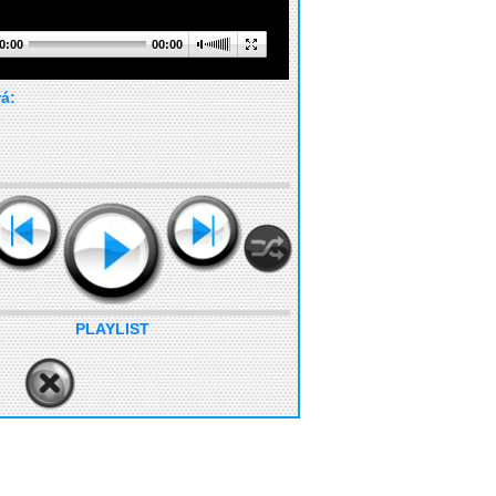
0:00
00:00
rá:
PLAYLIST