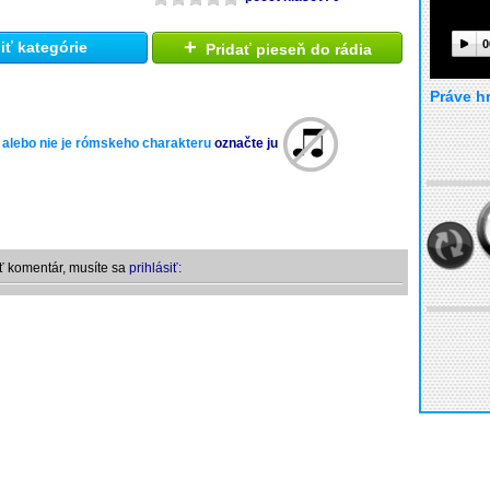
+
0
ť kategórie
Pridať pieseň do rádia
Práve h
 alebo nie je rómskeho charakteru
označte ju
ť komentár, musíte sa
prihlásiť: