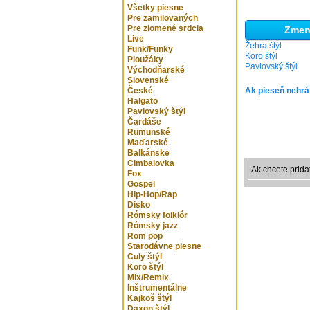
Všetky piesne
Pre zamilovaných
Pre zlomené srdcia
Zmeni
Live
Žehra štýl
Funk/Funky
Koro štýl
Ploužáky
Pavlovský štýl
Východňarské
Slovenské
České
Ak pieseň nehrá
Halgato
Pavlovský štýl
Čardáše
Rumunské
Maďarské
Balkánske
Cimbalovka
Ak chcete prida
Fox
Gospel
Hip-Hop/Rap
Disko
Rómsky folklór
Rómsky jazz
Rom pop
Starodávne piesne
Culy štýl
Koro štýl
Mix/Remix
Inštrumentálne
Kajkoš štýl
Daxon štýl