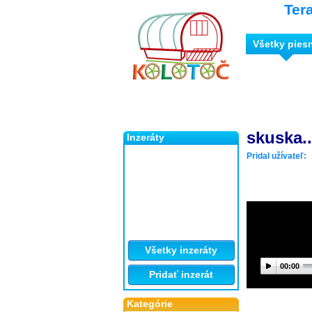
Ter
Všetky pies
skuska...
Inzeráty
Pridal užívateľ:
Všetky inzeráty
00:00
Pridať inzerát
Kategórie