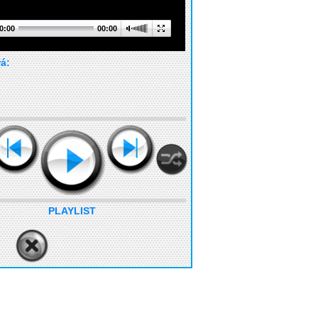
0:00
00:00
rá:
PLAYLIST