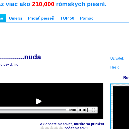
az viac ako
210,000
rómskych piesní.
ne
Umelci
Pridať pieseň
TOP 50
Pomoc
...........nuda
Užívateľ:
gipsy d.m.o
Heslo:
Re
00:00
Ak chcete hlasovať, musíte sa prihlásiť
počet hlasov: 0