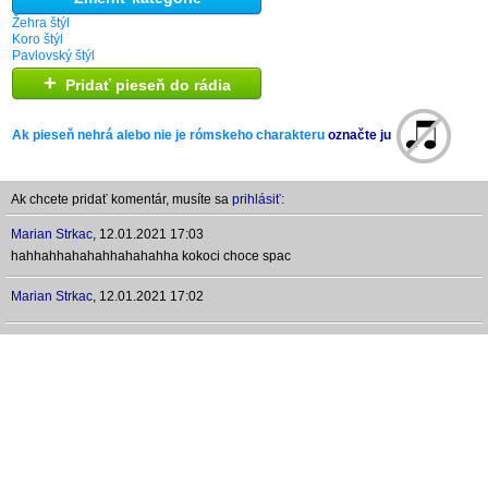
Žehra štýl
Koro štýl
Pavlovský štýl
+
Pridať pieseň do rádia
Ak pieseň nehrá alebo nie je rómskeho charakteru
označte ju
Ak chcete pridať komentár, musíte sa
prihlásiť:
Marian Strkac
,
12.01.2021 17:03
hahhahhahahahhahahahha kokoci choce spac
Marian Strkac
,
12.01.2021 17:02