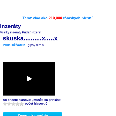
Teraz viac ako
210,000
rómskych piesní.
Inzeráty
Všetky inzeráty
Pridať inzerát
skuska..........x.....x
Pridal užívateľ:
gipsy d.m.o
Ak chcete hlasovať, musíte sa prihlásiť
počet hlasov: 0
Zmeniť kategórie