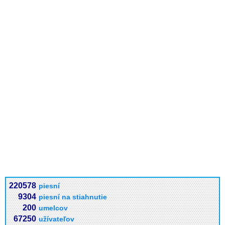
220578
piesní
9304
piesní na stiahnutie
200
umelcov
67250
užívateľov