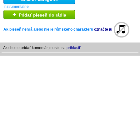
Inštrumentálne
+
Pridať pieseň do rádia
Ak pieseň nehrá alebo nie je rómskeho charakteru
označte ju
Ak chcete pridať komentár, musíte sa
prihlásiť: