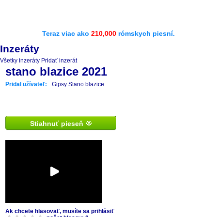
Teraz viac ako
210,000
rómskych piesní.
Inzeráty
Všetky inzeráty
Pridať inzerát
stano blazice 2021
Pridal užívateľ:
Gipsy Stano blazice
Stiahnuť pieseň
Ak chcete hlasovať, musíte sa prihlásiť