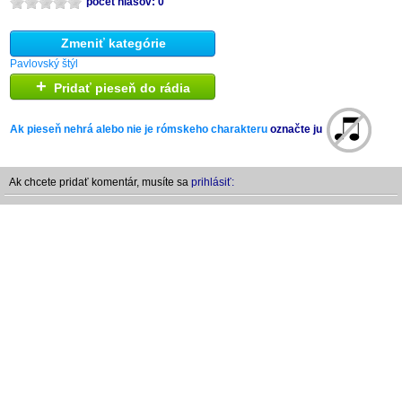
počet hlasov: 0
Zmeniť kategórie
Pavlovský štýl
+
Pridať pieseň do rádia
Ak pieseň nehrá alebo nie je rómskeho charakteru
označte ju
Ak chcete pridať komentár, musíte sa
prihlásiť: