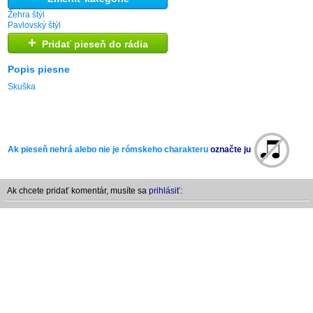
Žehra štýl
Pavlovský štýl
+
Pridať pieseň do rádia
Popis piesne
Skuška
Ak pieseň nehrá alebo nie je rómskeho charakteru
označte ju
Ak chcete pridať komentár, musíte sa
prihlásiť: