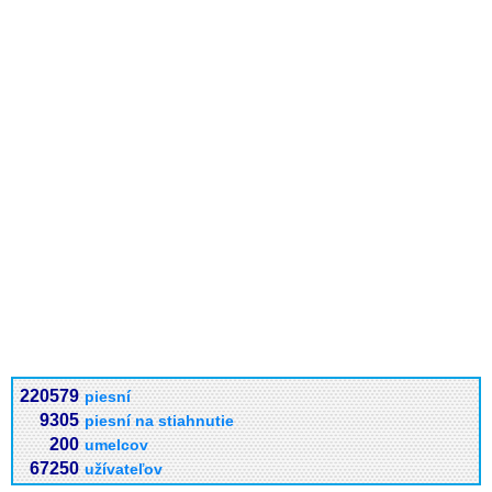
220579
piesní
9305
piesní na stiahnutie
200
umelcov
67250
užívateľov