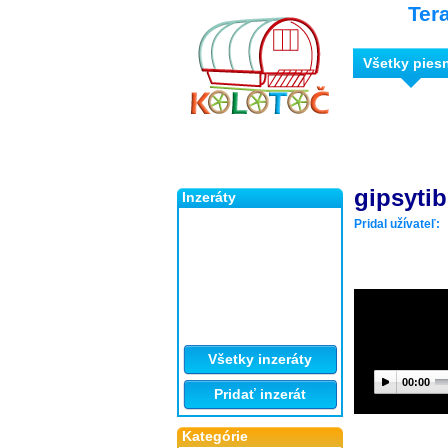
Ter
Všetky pies
gipsytibi
Inzeráty
Pridal užívateľ:
Všetky inzeráty
00:00
Pridať inzerát
Kategórie