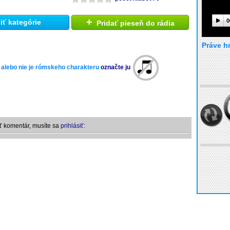
+
0
ť kategórie
Pridať pieseň do rádia
Práve h
 alebo nie je rómskeho charakteru
označte ju
ť komentár, musíte sa
prihlásiť: