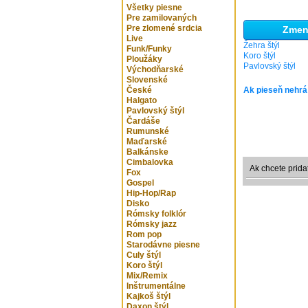
Všetky piesne
Pre zamilovaných
Pre zlomené srdcia
Zmeni
Live
Žehra štýl
Funk/Funky
Koro štýl
Ploužáky
Pavlovský štýl
Východňarské
Slovenské
České
Ak pieseň nehrá
Halgato
Pavlovský štýl
Čardáše
Rumunské
Maďarské
Balkánske
Cimbalovka
Ak chcete prida
Fox
Gospel
Hip-Hop/Rap
Disko
Rómsky folklór
Rómsky jazz
Rom pop
Starodávne piesne
Culy štýl
Koro štýl
Mix/Remix
Inštrumentálne
Kajkoš štýl
Daxon štýl