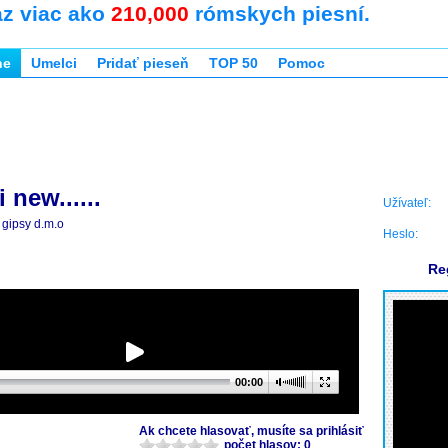
az viac ako
210,000
rómskych piesní.
ne
Umelci
Pridať pieseň
TOP 50
Pomoc
 new......
Užívateľ:
gipsy d.m.o
Heslo:
Re
00:00
Ak chcete hlasovať, musíte sa prihlásiť
počet hlasov: 0