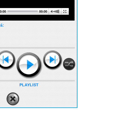
0:00
00:00
rá:
PLAYLIST