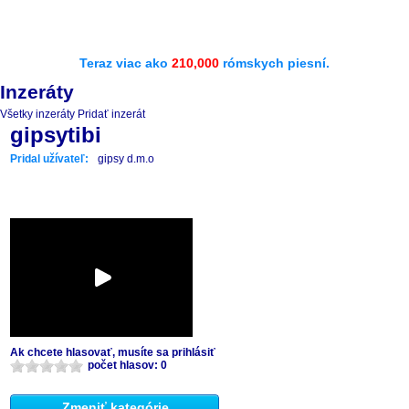
Teraz viac ako
210,000
rómskych piesní.
Inzeráty
Všetky inzeráty
Pridať inzerát
gipsytibi
Pridal užívateľ:
gipsy d.m.o
Ak chcete hlasovať, musíte sa prihlásiť
počet hlasov: 0
Zmeniť kategórie