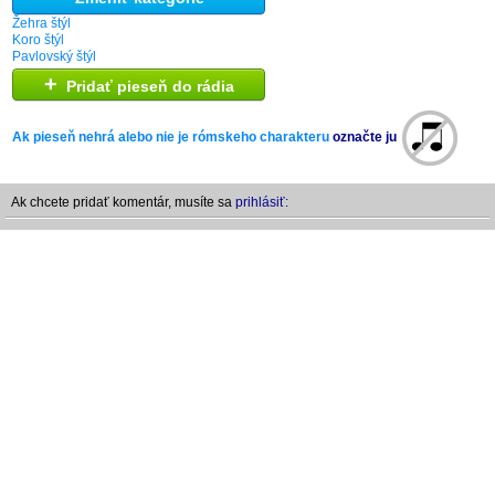
Žehra štýl
Koro štýl
Pavlovský štýl
+
Pridať pieseň do rádia
Ak pieseň nehrá alebo nie je rómskeho charakteru
označte ju
Ak chcete pridať komentár, musíte sa
prihlásiť: