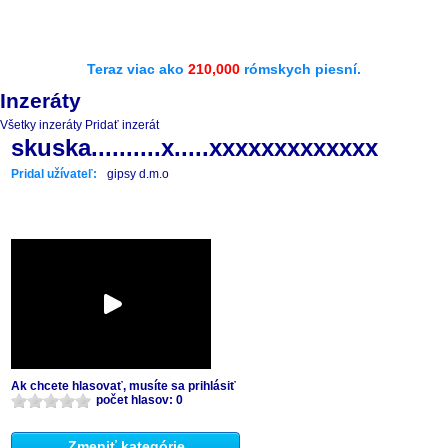
Teraz viac ako
210,000
rómskych piesní.
Inzeráty
Všetky inzeráty
Pridať inzerát
skuska..........x.....xxxxxxxxxxxxx
Pridal užívateľ:
gipsy d.m.o
Ak chcete hlasovať, musíte sa prihlásiť
počet hlasov: 0
Zmeniť kategórie