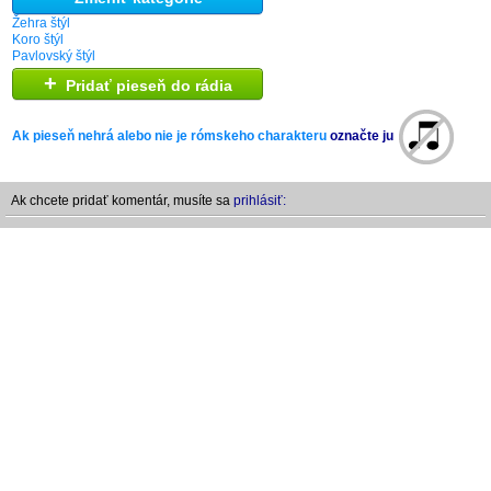
Žehra štýl
Koro štýl
Pavlovský štýl
+
Pridať pieseň do rádia
Ak pieseň nehrá alebo nie je rómskeho charakteru
označte ju
Ak chcete pridať komentár, musíte sa
prihlásiť: