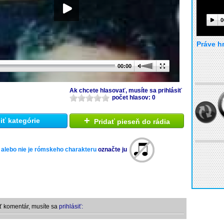
0
Práve h
00:00
Ak chcete hlasovať, musíte sa prihlásiť
počet hlasov: 0
+
ť kategórie
Pridať pieseň do rádia
 alebo nie je rómskeho charakteru
označte ju
ť komentár, musíte sa
prihlásiť: