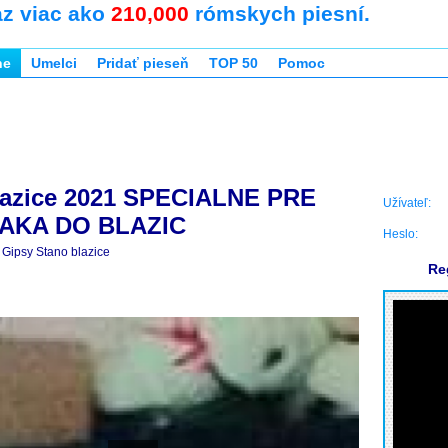
az viac ako
210,000
rómskych piesní.
ne
Umelci
Pridať pieseň
TOP 50
Pomoc
lazice 2021 SPECIALNE PRE
Užívateľ:
FAKA DO BLAZIC
Heslo:
Gipsy Stano blazice
Re