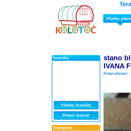
Ter
Všetky pies
stano b
Inzeráty
IVANA 
Pridal užívateľ:
Všetky inzeráty
Pridať inzerát
Kategórie