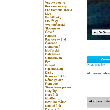
Všetky piesne
Pre zamilovaných
Pre zlomené srdcia
Live
Funk/Funky
Ploužáky
Východňarské
Slovenské
České
00:00
Halgato
Pavlovský štýl
Čardáše
Rumunské
Maďarské
Balkánske
Cimbalovka
Zmeni
Fox
Pavlovský štýl
Gospel
Hip-Hop/Rap
Disko
Ak pieseň nehrá
Rómsky folklór
Rómsky jazz
Rom pop
Starodávne piesne
Culy štýl
Koro štýl
Mix/Remix
Ak chcete prida
Inštrumentálne
Kajkoš štýl
Daxon štýl