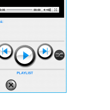
0:00
00:00
rá:
PLAYLIST