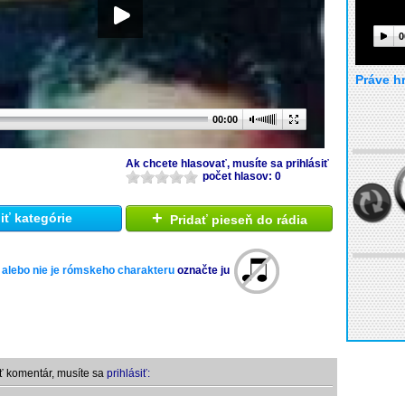
0
Práve h
00:00
Ak chcete hlasovať, musíte sa prihlásiť
počet hlasov: 0
+
ť kategórie
Pridať pieseň do rádia
 alebo nie je rómskeho charakteru
označte ju
ť komentár, musíte sa
prihlásiť: