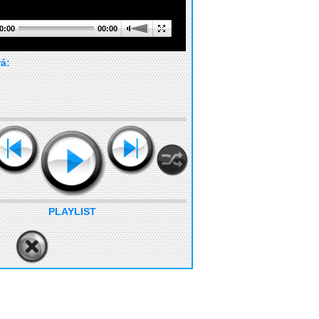
0:00
00:00
rá:
PLAYLIST