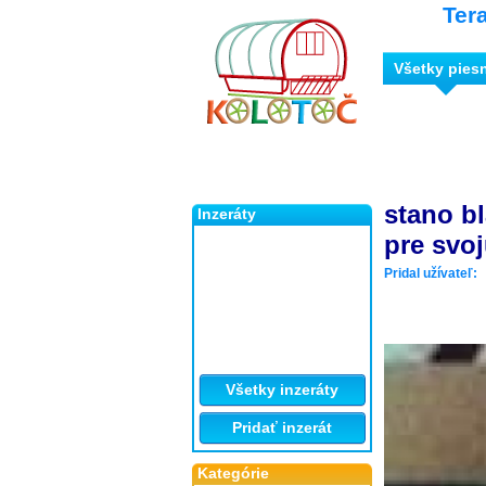
Ter
Všetky pies
stano b
Inzeráty
pre svo
Pridal užívateľ:
Všetky inzeráty
Pridať inzerát
Kategórie