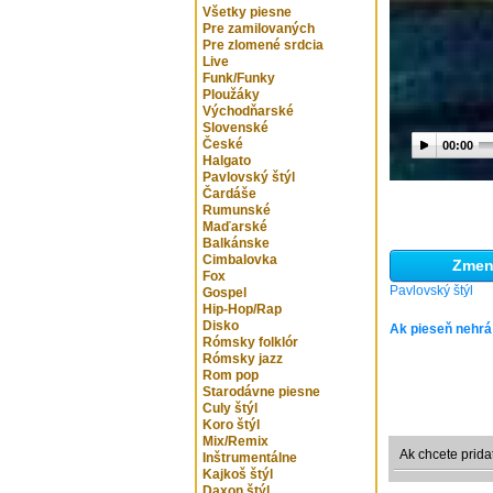
Všetky piesne
Pre zamilovaných
Pre zlomené srdcia
Live
Funk/Funky
Ploužáky
Východňarské
Slovenské
České
00:00
Halgato
Pavlovský štýl
Čardáše
Rumunské
Maďarské
Balkánske
Cimbalovka
Zmeni
Fox
Pavlovský štýl
Gospel
Hip-Hop/Rap
Disko
Ak pieseň nehrá
Rómsky folklór
Rómsky jazz
Rom pop
Starodávne piesne
Culy štýl
Koro štýl
Mix/Remix
Ak chcete prida
Inštrumentálne
Kajkoš štýl
Daxon štýl