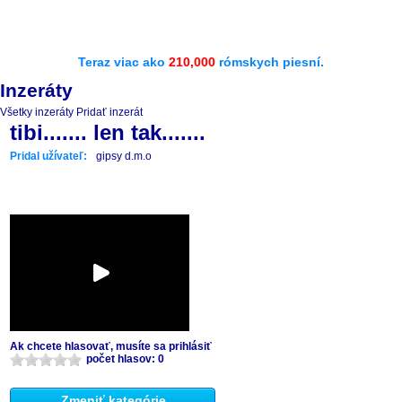
Teraz viac ako
210,000
rómskych piesní.
Inzeráty
Všetky inzeráty
Pridať inzerát
tibi....... len tak.......
Pridal užívateľ:
gipsy d.m.o
Ak chcete hlasovať, musíte sa prihlásiť
počet hlasov: 0
Zmeniť kategórie