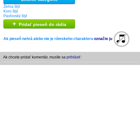
Žehra štýl
Koro štýl
Pavlovský štýl
+
Pridať pieseň do rádia
Ak pieseň nehrá alebo nie je rómskeho charakteru
označte ju
Ak chcete pridať komentár, musíte sa
prihlásiť: