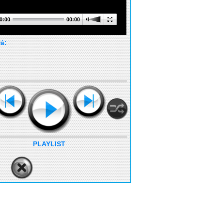
0:00
00:00
rá:
PLAYLIST