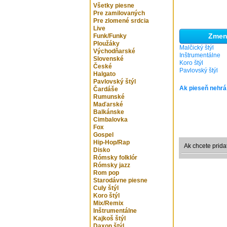
Všetky piesne
Pre zamilovaných
Pre zlomené srdcia
Live
Zmeni
Funk/Funky
Ploužáky
Malčický štýl
Východňarské
Inštrumentálne
Slovenské
Koro štýl
České
Pavlovský štýl
Halgato
Pavlovský štýl
Ak pieseň nehrá
Čardáše
Rumunské
Maďarské
Balkánske
Cimbalovka
Fox
Gospel
Hip-Hop/Rap
Ak chcete prida
Disko
Rómsky folklór
Rómsky jazz
Rom pop
Starodávne piesne
Culy štýl
Koro štýl
Mix/Remix
Inštrumentálne
Kajkoš štýl
Daxon štýl