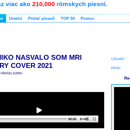
az viac ako
210,000
rómskych piesní.
ne
Umelci
Pridať pieseň
TOP 50
Pomoc
NIKO NASVALO SOM MRI
Užívateľ:
Y COVER 2021
Heslo:
nikolas.zubko
Re
00:00