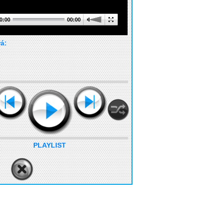
0:00
00:00
rá:
PLAYLIST