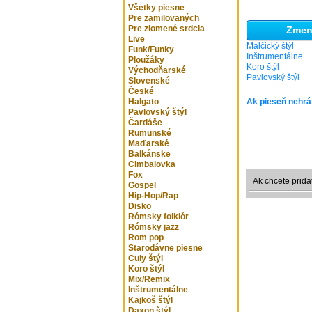
Všetky piesne
Pre zamilovaných
Pre zlomené srdcia
Zmeni
Live
Malčický štýl
Funk/Funky
Inštrumentálne
Ploužáky
Koro štýl
Východňarské
Pavlovský štýl
Slovenské
České
Halgato
Ak pieseň nehrá
Pavlovský štýl
Čardáše
Rumunské
Maďarské
Balkánske
Cimbalovka
Fox
Ak chcete prida
Gospel
Hip-Hop/Rap
Disko
Rómsky folklór
Rómsky jazz
Rom pop
Starodávne piesne
Culy štýl
Koro štýl
Mix/Remix
Inštrumentálne
Kajkoš štýl
Daxon štýl