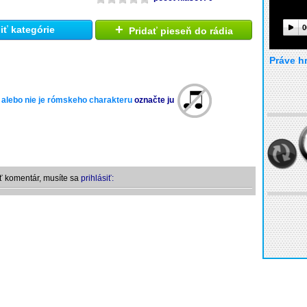
+
0
ť kategórie
Pridať pieseň do rádia
Práve h
 alebo nie je rómskeho charakteru
označte ju
ť komentár, musíte sa
prihlásiť: