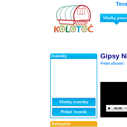
Ter
Všetky pies
Gipsy N
Inzeráty
Pridal užívateľ:
Všetky inzeráty
00:00
Pridať inzerát
Kategórie