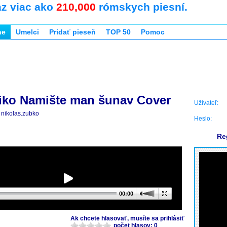
az viac ako
210,000
rómskych piesní.
ne
Umelci
Pridať pieseň
TOP 50
Pomoc
iko Namište man šunav Cover
Užívateľ:
nikolas.zubko
Heslo:
Re
00:00
Ak chcete hlasovať, musíte sa prihlásiť
počet hlasov: 0