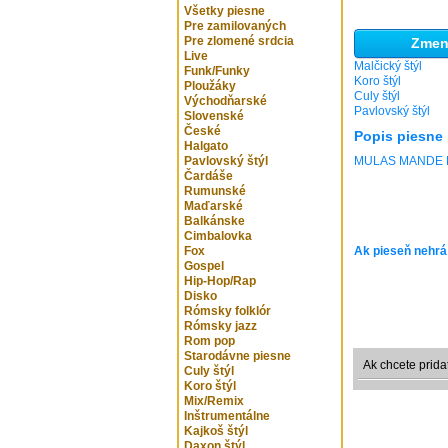
Všetky piesne
Pre zamilovaných
Pre zlomené srdcia
Zmeni
Live
Malčický štýl
Funk/Funky
Koro štýl
Ploužáky
Culy štýl
Východňarské
Pavlovský štýl
Slovenské
České
Popis piesne
Halgato
Pavlovský štýl
MULAS MANDE 
Čardáše
Rumunské
Maďarské
Balkánske
Cimbalovka
Fox
Ak pieseň nehrá
Gospel
Hip-Hop/Rap
Disko
Rómsky folklór
Rómsky jazz
Rom pop
Starodávne piesne
Ak chcete prida
Culy štýl
Koro štýl
Mix/Remix
Inštrumentálne
Kajkoš štýl
Daxon štýl