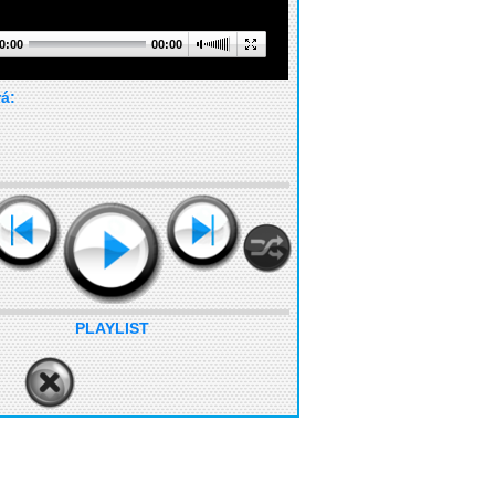
0:00
00:00
rá:
PLAYLIST