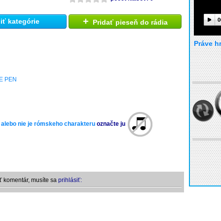
+
0
ť kategórie
Pridať pieseň do rádia
Práve h
E PEN
 alebo nie je rómskeho charakteru
označte ju
ť komentár, musíte sa
prihlásiť: