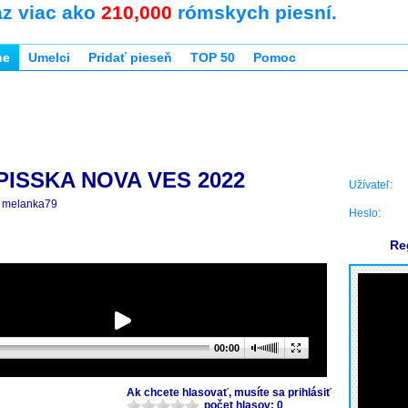
az viac ako
210,000
rómskych piesní.
ne
Umelci
Pridať pieseň
TOP 50
Pomoc
PISSKA NOVA VES 2022
Užívateľ:
melanka79
Heslo:
Re
00:00
Ak chcete hlasovať, musíte sa prihlásiť
počet hlasov: 0