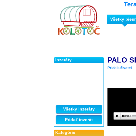
Ter
Všetky pies
PALO S
Inzeráty
Pridal užívateľ:
Všetky inzeráty
00:00
Pridať inzerát
Kategórie