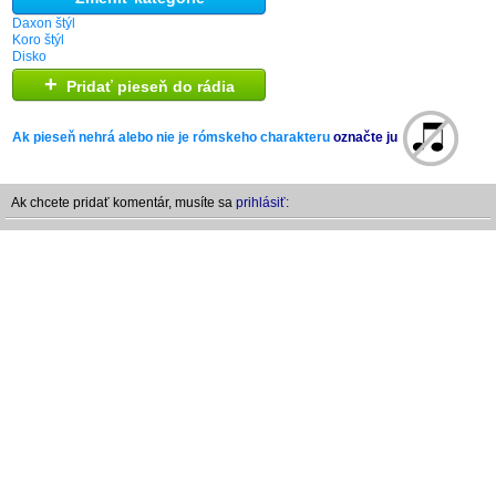
Daxon štýl
Koro štýl
Disko
+
Pridať pieseň do rádia
Ak pieseň nehrá alebo nie je rómskeho charakteru
označte ju
Ak chcete pridať komentár, musíte sa
prihlásiť: