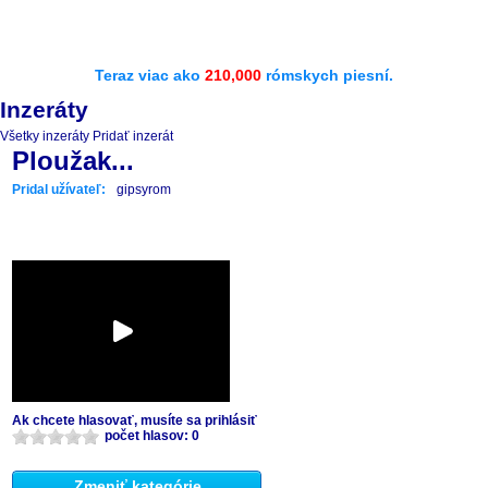
Teraz viac ako
210,000
rómskych piesní.
Inzeráty
Všetky inzeráty
Pridať inzerát
Ploužak...
Pridal užívateľ:
gipsyrom
Ak chcete hlasovať, musíte sa prihlásiť
počet hlasov: 0
Zmeniť kategórie