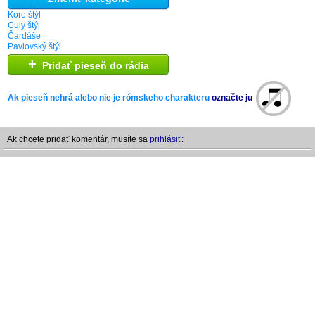
Koro štýl
Culy štýl
Čardáše
Pavlovský štýl
+
Pridať pieseň do rádia
Ak pieseň nehrá alebo nie je rómskeho charakteru
označte ju
Ak chcete pridať komentár, musíte sa
prihlásiť: