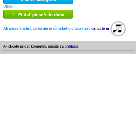
Disko
+
Pridať pieseň do rádia
Ak pieseň nehrá alebo nie je rómskeho charakteru
označte ju
Ak chcete pridať komentár, musíte sa
prihlásiť: