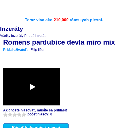
Teraz viac ako
210,000
rómskych piesní.
Inzeráty
Všetky inzeráty
Pridať inzerát
Romens pardubice devla miro mix
Pridal užívateľ:
Filip tišer
Ak chcete hlasovať, musíte sa prihlásiť
počet hlasov: 0
Pridať kategórie k piesni