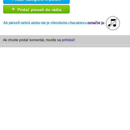
+
Pridať pieseň do rádia
Ak pieseň nehrá alebo nie je rómskeho charakteru
označte ju
Ak chcete pridať komentár, musíte sa
prihlásiť: