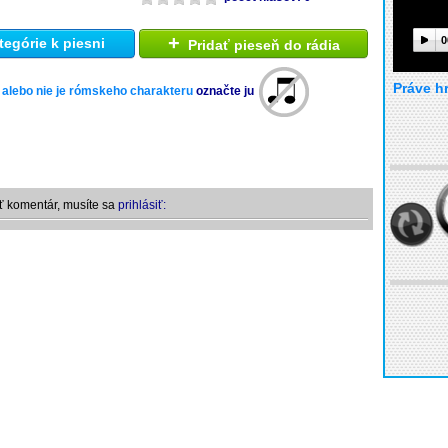
+
0
tegórie k piesni
Pridať pieseň do rádia
Práve h
 alebo nie je rómskeho charakteru
označte ju
ť komentár, musíte sa
prihlásiť: