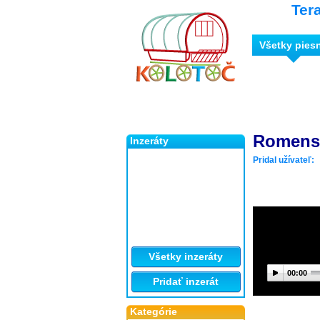
Ter
Všetky pies
Romens 
Inzeráty
Pridal užívateľ:
Všetky inzeráty
00:00
Pridať inzerát
Kategórie