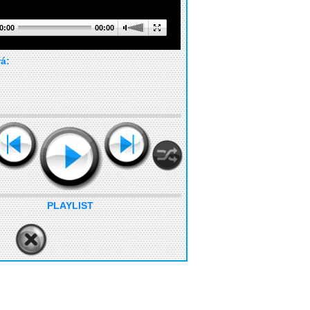
0:00
00:00
rá:
PLAYLIST