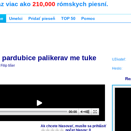
az viac ako
210,000
rómskych piesní.
ne
Umelci
Pridať pieseň
TOP 50
Pomoc
pardubice palikerav me tuke
Užívateľ:
Filip tišer
Heslo:
Re
00:00
Ak chcete hlasovať, musíte sa prihlásiť
počet hlasov: 0