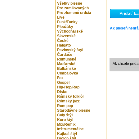
Všetky piesne
Pre zamilovaných
Pre zlomené srdcia
Pridať ka
Live
Funk/Funky
Ploužáky
Ak pieseň nehrá
Východňarské
Slovenské
České
Halgato
Pavlovský štýl
Čardáše
Rumunské
Ak chcete prida
Maďarské
Balkánske
Cimbalovka
Fox
Gospel
Hip-Hop/Rap
Disko
Rómsky folklór
Rómsky jazz
Rom pop
Starodávne piesne
Culy štýl
Koro štýl
Mix/Remix
Inštrumentálne
Kajkoš štýl
Daxon štýl