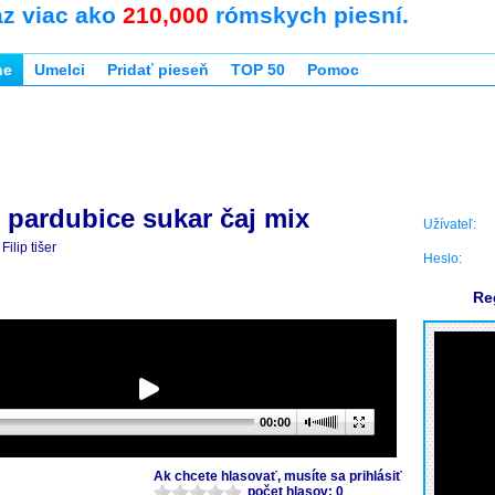
az viac ako
210,000
rómskych piesní.
ne
Umelci
Pridať pieseň
TOP 50
Pomoc
pardubice sukar čaj mix
Užívateľ:
Filip tišer
Heslo:
Re
00:00
Ak chcete hlasovať, musíte sa prihlásiť
počet hlasov: 0