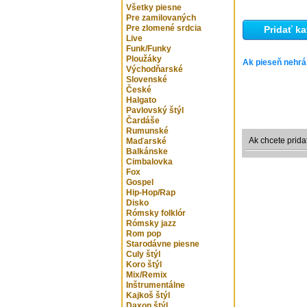
Všetky piesne
Pre zamilovaných
Pre zlomené srdcia
Pridať ka
Live
Funk/Funky
Ploužáky
Ak pieseň nehrá
Východňarské
Slovenské
České
Halgato
Pavlovský štýl
Čardáše
Rumunské
Ak chcete prida
Maďarské
Balkánske
Cimbalovka
Fox
Gospel
Hip-Hop/Rap
Disko
Rómsky folklór
Rómsky jazz
Rom pop
Starodávne piesne
Culy štýl
Koro štýl
Mix/Remix
Inštrumentálne
Kajkoš štýl
Daxon štýl