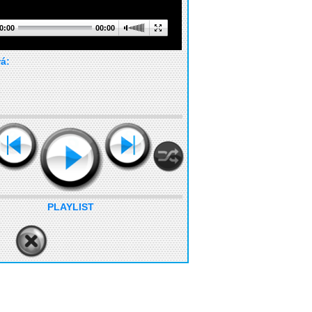
0:00
00:00
rá:
PLAYLIST