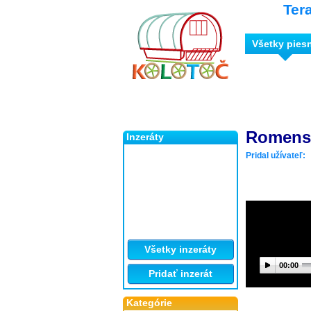
Ter
Všetky pies
Romens 
Inzeráty
Pridal užívateľ:
Všetky inzeráty
00:00
Pridať inzerát
Kategórie