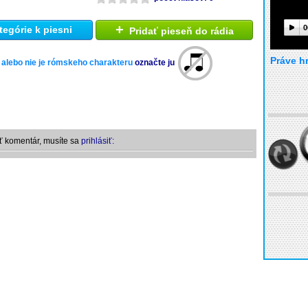
+
0
tegórie k piesni
Pridať pieseň do rádia
Práve h
 alebo nie je rómskeho charakteru
označte ju
ť komentár, musíte sa
prihlásiť: