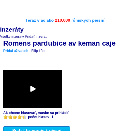
Teraz viac ako
210,000
rómskych piesní.
Inzeráty
Všetky inzeráty
Pridať inzerát
Romens pardubice av keman caje
Pridal užívateľ:
Filip tišer
Ak chcete hlasovať, musíte sa prihlásiť
počet hlasov: 1
Pridať kategórie k piesni