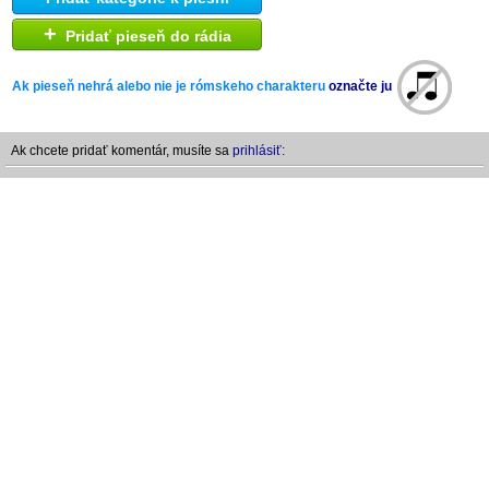
+
Pridať pieseň do rádia
Ak pieseň nehrá alebo nie je rómskeho charakteru
označte ju
Ak chcete pridať komentár, musíte sa
prihlásiť: