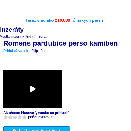
Teraz viac ako
210,000
rómskych piesní.
Inzeráty
Všetky inzeráty
Pridať inzerát
Romens pardubice perso kamiben
Pridal užívateľ:
Filip tišer
Ak chcete hlasovať, musíte sa prihlásiť
počet hlasov: 0
Pridať kategórie k piesni