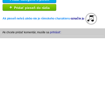
+
Pridať pieseň do rádia
Ak pieseň nehrá alebo nie je rómskeho charakteru
označte ju
Ak chcete pridať komentár, musíte sa
prihlásiť: