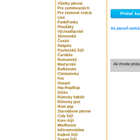
Všetky piesne
Pre zamilovaných
Pre zlomené srdcia
Pridať ka
Live
Funk/Funky
Ploužáky
Ak pieseň nehrá
Východňarské
Slovenské
České
Halgato
Pavlovský štýl
Čardáše
Rumunské
Ak chcete prida
Maďarské
Balkánske
Cimbalovka
Fox
Gospel
Hip-Hop/Rap
Disko
Rómsky folklór
Rómsky jazz
Rom pop
Starodávne piesne
Culy štýl
Koro štýl
Mix/Remix
Inštrumentálne
Kajkoš štýl
Daxon štýl