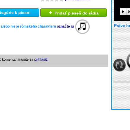
+
0
tegórie k piesni
Pridať pieseň do rádia
Práve h
 alebo nie je rómskeho charakteru
označte ju
ť komentár, musíte sa
prihlásiť: