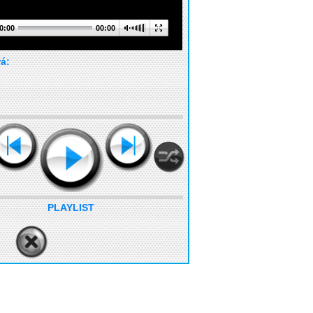
0:00
00:00
rá:
PLAYLIST