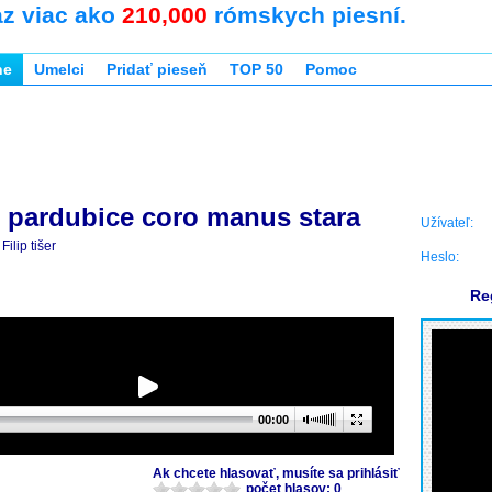
az viac ako
210,000
rómskych piesní.
ne
Umelci
Pridať pieseň
TOP 50
Pomoc
pardubice coro manus stara
Užívateľ:
Filip tišer
Heslo:
Re
00:00
Ak chcete hlasovať, musíte sa prihlásiť
počet hlasov: 0