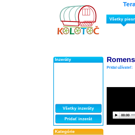
Ter
Všetky pies
Romens 
Inzeráty
Pridal užívateľ:
Všetky inzeráty
00:00
Pridať inzerát
Kategórie