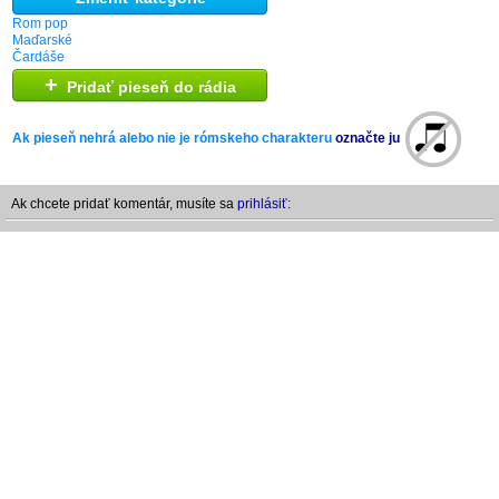
Rom pop
Maďarské
Čardáše
+
Pridať pieseň do rádia
Ak pieseň nehrá alebo nie je rómskeho charakteru
označte ju
Ak chcete pridať komentár, musíte sa
prihlásiť: