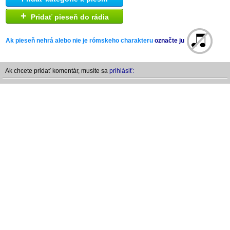
+
Pridať pieseň do rádia
Ak pieseň nehrá alebo nie je rómskeho charakteru
označte ju
Ak chcete pridať komentár, musíte sa
prihlásiť: