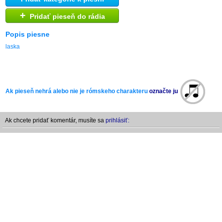
+
Pridať pieseň do rádia
Popis piesne
laska
Ak pieseň nehrá alebo nie je rómskeho charakteru
označte ju
Ak chcete pridať komentár, musíte sa
prihlásiť: