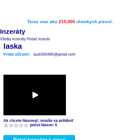
Teraz viac ako
210,000
rómskych piesní.
Inzeráty
Všetky inzeráty
Pridať inzerát
laska
Pridal užívateľ:
audi300485@gmail.com
Ak chcete hlasovať, musíte sa prihlásiť
počet hlasov: 0
Pridať kategórie k piesni