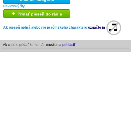
Pavlovský štýl
+
Pridať pieseň do rádia
Ak pieseň nehrá alebo nie je rómskeho charakteru
označte ju
Ak chcete pridať komentár, musíte sa
prihlásiť: