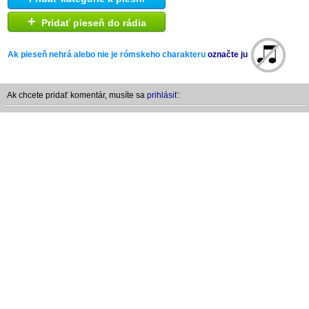
+
Pridať pieseň do rádia
Ak pieseň nehrá alebo nie je rómskeho charakteru
označte ju
Ak chcete pridať komentár, musíte sa
prihlásiť: