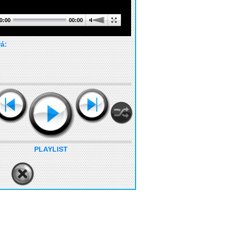
0:00
00:00
rá:
PLAYLIST