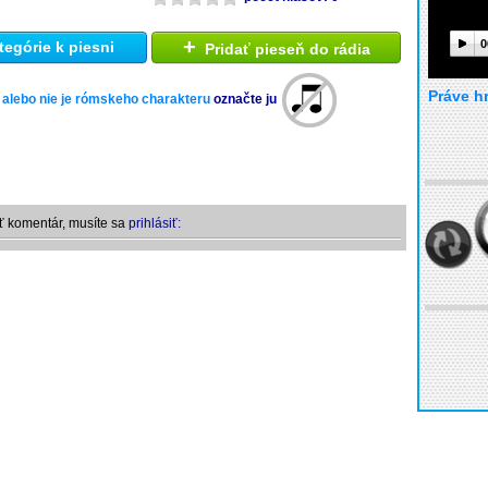
+
0
tegórie k piesni
Pridať pieseň do rádia
Práve h
 alebo nie je rómskeho charakteru
označte ju
ť komentár, musíte sa
prihlásiť: