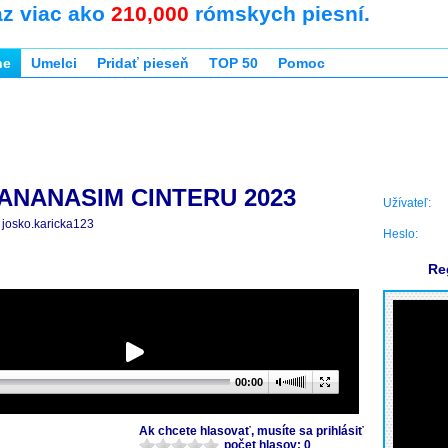
az viac ako
210,000
rómskych piesní.
ne
Umelci
Pridať pieseň
TOP 50
Pomoc
ANANASIM CINTERU 2023
Užívateľ:
josko.karicka123
Heslo:
Re
00:00
Ak chcete hlasovať, musíte sa prihlásiť
počet hlasov: 0