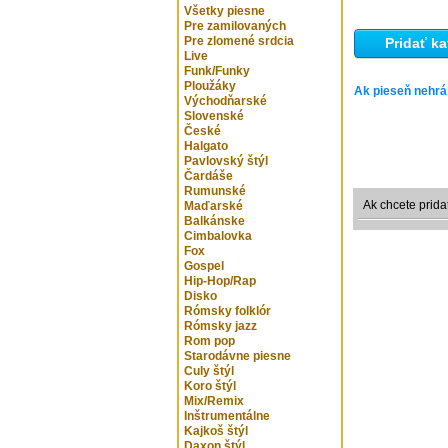
Všetky piesne
Pre zamilovaných
Pre zlomené srdcia
Pridať ka
Live
Funk/Funky
Ploužáky
Ak pieseň nehrá
Východňarské
Slovenské
České
Halgato
Pavlovský štýl
Čardáše
Rumunské
Ak chcete prida
Maďarské
Balkánske
Cimbalovka
Fox
Gospel
Hip-Hop/Rap
Disko
Rómsky folklór
Rómsky jazz
Rom pop
Starodávne piesne
Culy štýl
Koro štýl
Mix/Remix
Inštrumentálne
Kajkoš štýl
Daxon štýl