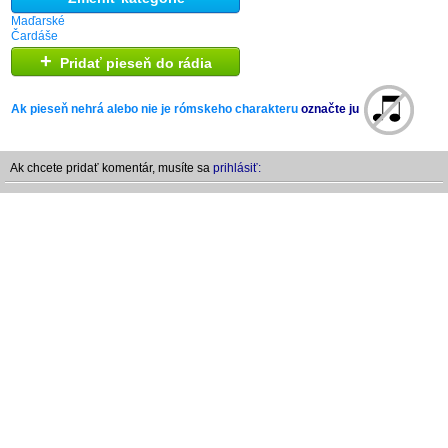
Maďarské
Čardáše
+
Pridať pieseň do rádia
Ak pieseň nehrá alebo nie je rómskeho charakteru
označte ju
Ak chcete pridať komentár, musíte sa
prihlásiť: