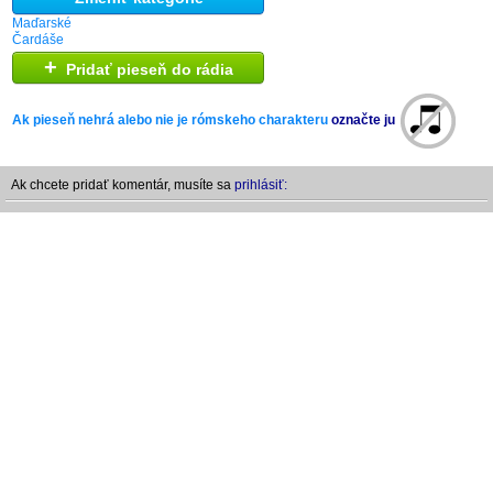
Maďarské
Čardáše
+
Pridať pieseň do rádia
Ak pieseň nehrá alebo nie je rómskeho charakteru
označte ju
Ak chcete pridať komentár, musíte sa
prihlásiť: