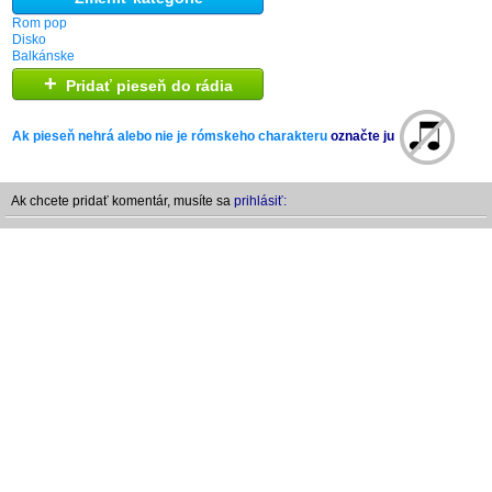
Rom pop
Disko
Balkánske
+
Pridať pieseň do rádia
Ak pieseň nehrá alebo nie je rómskeho charakteru
označte ju
Ak chcete pridať komentár, musíte sa
prihlásiť: