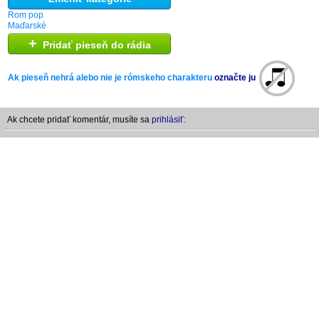
Rom pop
Maďarské
+
Pridať pieseň do rádia
Ak pieseň nehrá alebo nie je rómskeho charakteru
označte ju
Ak chcete pridať komentár, musíte sa
prihlásiť: