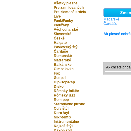
Všetky piesne
Pre zamilovaných
Pre zlomené srdcia
Zmeni
Live
Maďarské
Funk/Funky
Čardáše
Ploužáky
Východňarské
Slovenské
Ak pieseň nehrá
České
Halgato
Pavlovský štýl
Čardáše
Rumunské
Maďarské
Balkánske
Ak chcete prida
Cimbalovka
Fox
Gospel
Hip-Hop/Rap
Disko
Rómsky folklór
Rómsky jazz
Rom pop
Starodávne piesne
Culy štýl
Koro štýl
Mix/Remix
Inštrumentálne
Kajkoš štýl
Daxon štýl