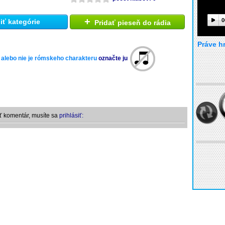
+
0
ť kategórie
Pridať pieseň do rádia
Práve h
 alebo nie je rómskeho charakteru
označte ju
ť komentár, musíte sa
prihlásiť: