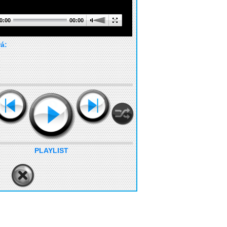
0:00
00:00
rá:
PLAYLIST