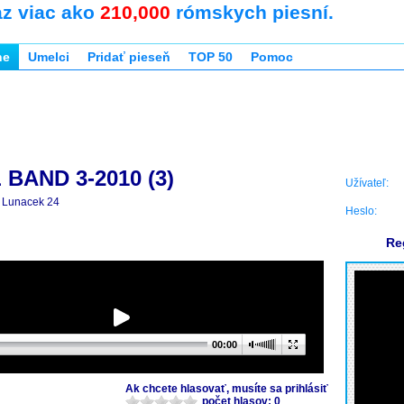
az viac ako
210,000
rómskych piesní.
ne
Umelci
Pridať pieseň
TOP 50
Pomoc
BAND 3-2010 (3)
Užívateľ:
Lunacek 24
Heslo:
Re
00:00
Ak chcete hlasovať, musíte sa prihlásiť
počet hlasov: 0