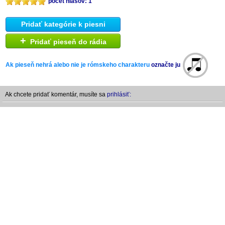
počet hlasov: 1
Pridať kategórie k piesni
+
Pridať pieseň do rádia
Ak pieseň nehrá alebo nie je rómskeho charakteru
označte ju
Ak chcete pridať komentár, musíte sa
prihlásiť: