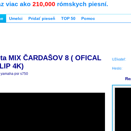
az viac ako
210,000
rómskych piesní.
ne
Umelci
Pridať pieseň
TOP 50
Pomoc
eta MIX ČARDAŠOV 8 ( OFICAL
Užívateľ:
LIP 4K)
Heslo:
yamaha psr s750
Re