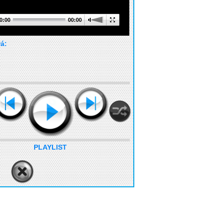
0:00
00:00
rá:
PLAYLIST