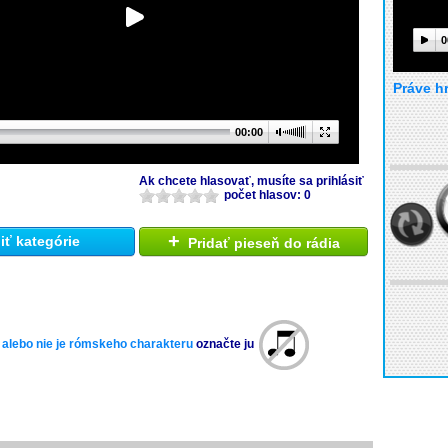
0
Práve h
00:00
Ak chcete hlasovať, musíte sa prihlásiť
počet hlasov: 0
+
ť kategórie
Pridať pieseň do rádia
 alebo nie je rómskeho charakteru
označte ju