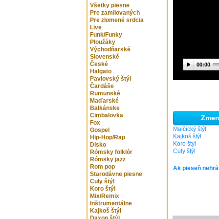
Všetky piesne
Pre zamilovaných
Pre zlomené srdcia
Live
Funk/Funky
Ploužáky
Východňarské
Slovenské
České
00:00
Halgato
Pavlovský štýl
Čardáše
Rumunské
Maďarské
Balkánske
Cimbalovka
Zmeni
Fox
Malčický štýl
Gospel
Kajkoš štýl
Hip-Hop/Rap
Koro štýl
Disko
Culy štýl
Rómsky folklór
Rómsky jazz
Rom pop
Ak pieseň nehrá
Starodávne piesne
Culy štýl
Koro štýl
Mix/Remix
Inštrumentálne
Kajkoš štýl
Daxon štýl