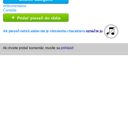
Inštrumentálne
Čardáše
+
Pridať pieseň do rádia
Ak pieseň nehrá alebo nie je rómskeho charakteru
označte ju
Ak chcete pridať komentár, musíte sa
prihlásiť: