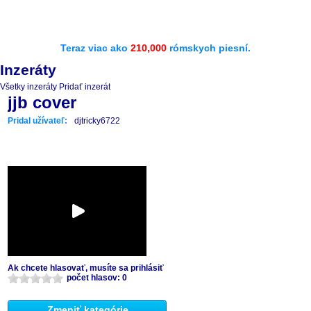
Teraz viac ako
210,000
rómskych piesní.
Inzeráty
Všetky inzeráty
Pridať inzerát
jjb cover
Pridal užívateľ:
djtricky6722
Ak chcete hlasovať, musíte sa prihlásiť
počet hlasov: 0
Zmeniť kategórie