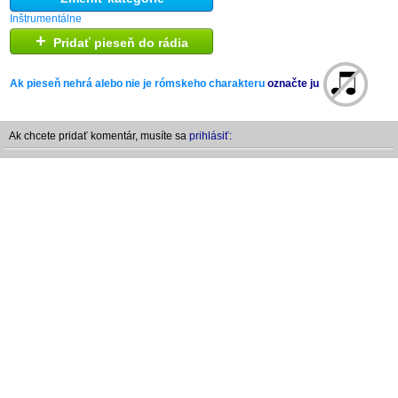
Inštrumentálne
+
Pridať pieseň do rádia
Ak pieseň nehrá alebo nie je rómskeho charakteru
označte ju
Ak chcete pridať komentár, musíte sa
prihlásiť: