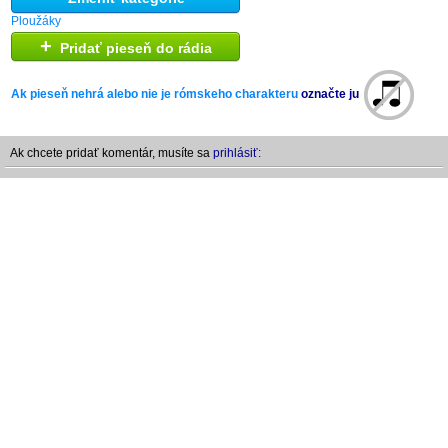
Ploužáky
+
Pridať pieseň do rádia
Ak pieseň nehrá alebo nie je rómskeho charakteru
označte ju
Ak chcete pridať komentár, musíte sa
prihlásiť: