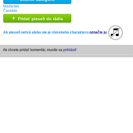
Maďarské
Čardáše
+
Pridať pieseň do rádia
Ak pieseň nehrá alebo nie je rómskeho charakteru
označte ju
Ak chcete pridať komentár, musíte sa
prihlásiť: