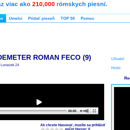
az viac ako
210,000
rómskych piesní.
ne
Umelci
Pridať pieseň
TOP 50
Pomoc
DEMETER ROMAN FECO (9)
Užívateľ:
Lunacek 24
Heslo:
Re
00:00
Ak chcete hlasovať, musíte sa prihlásiť
počet hlasov: 0