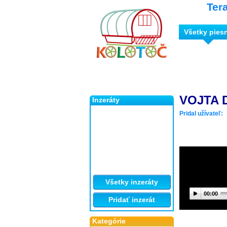
Ter
Všetky pies
VOJTA 
Inzeráty
Pridal užívateľ:
Všetky inzeráty
00:00
Pridať inzerát
Kategórie