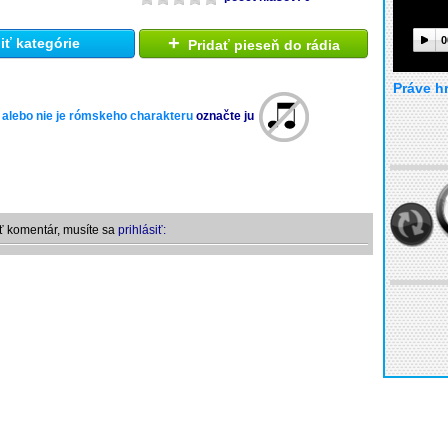
+
0
ť kategórie
Pridať pieseň do rádia
Práve h
 alebo nie je rómskeho charakteru
označte ju
ť komentár, musíte sa
prihlásiť: