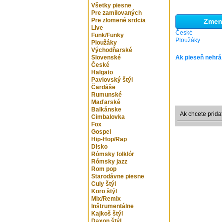
Všetky piesne
Pre zamilovaných
Pre zlomené srdcia
Zmeni
Live
České
Funk/Funky
Ploužáky
Ploužáky
Východňarské
Slovenské
Ak pieseň nehrá
České
Halgato
Pavlovský štýl
Čardáše
Rumunské
Maďarské
Balkánske
Ak chcete prida
Cimbalovka
Fox
Gospel
Hip-Hop/Rap
Disko
Rómsky folklór
Rómsky jazz
Rom pop
Starodávne piesne
Culy štýl
Koro štýl
Mix/Remix
Inštrumentálne
Kajkoš štýl
Daxon štýl