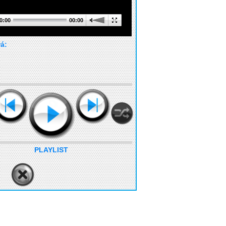
0:00
00:00
rá:
PLAYLIST