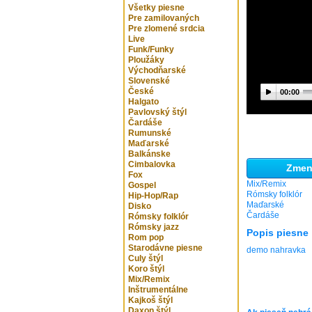
Všetky piesne
Pre zamilovaných
Pre zlomené srdcia
Live
Funk/Funky
Ploužáky
Východňarské
Slovenské
České
00:00
Halgato
Pavlovský štýl
Čardáše
Rumunské
Maďarské
Balkánske
Cimbalovka
Zmeni
Fox
Mix/Remix
Gospel
Rómsky folklór
Hip-Hop/Rap
Maďarské
Disko
Čardáše
Rómsky folklór
Rómsky jazz
Popis piesne
Rom pop
Starodávne piesne
demo nahravka
Culy štýl
Koro štýl
Mix/Remix
Inštrumentálne
Kajkoš štýl
Daxon štýl