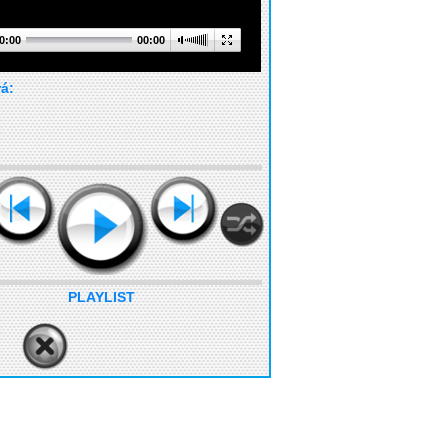
0:00
00:00
rá:
PLAYLIST