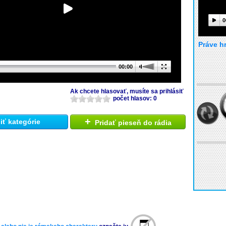
0
Práve h
00:00
Ak chcete hlasovať, musíte sa prihlásiť
počet hlasov: 0
+
ť kategórie
Pridať pieseň do rádia