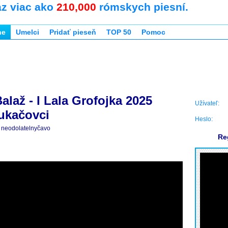
az viac ako
210,000
rómskych piesní.
ne
Umelci
Pridať pieseň
TOP 50
Pomoc
alaž - I Lala Grofojka 2025
Užívateľ:
ukačovci
Heslo:
neodolatelnyčavo
Re