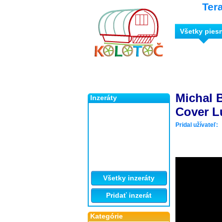
Ter
Všetky pies
Michal B
Inzeráty
Cover L
Pridal užívateľ:
Všetky inzeráty
Pridať inzerát
Kategórie