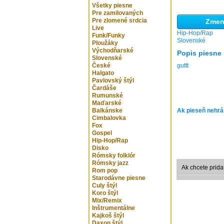
Všetky piesne
Pre zamilovaných
Pre zlomené srdcia
Zmeni
Live
Hip-Hop/Rap
Funk/Funky
Slovenské
Ploužáky
Východňarské
Popis piesne
Slovenské
České
guttt
Halgato
Pavlovský štýl
Čardáše
Rumunské
Maďarské
Balkánske
Ak pieseň nehrá
Cimbalovka
Fox
Gospel
Hip-Hop/Rap
Disko
Rómsky folklór
Rómsky jazz
Ak chcete prida
Rom pop
Starodávne piesne
Culy štýl
Koro štýl
Mix/Remix
Inštrumentálne
Kajkoš štýl
Daxon štýl