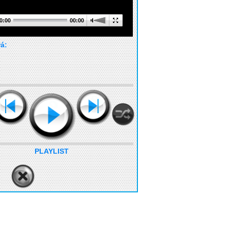
0:00
00:00
rá:
PLAYLIST