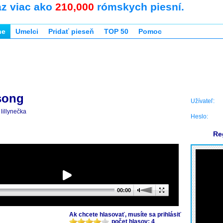
az viac ako
210,000
rómskych piesní.
ne
Umelci
Pridať pieseň
TOP 50
Pomoc
 song
Užívateľ:
lillynečka
Heslo:
Re
00:00
Ak chcete hlasovať, musíte sa prihlásiť
počet hlasov: 4