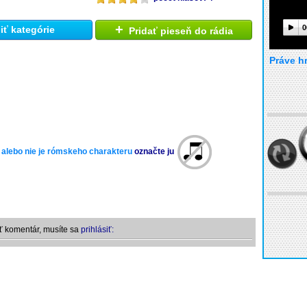
+
0
ť kategórie
Pridať pieseň do rádia
Práve h
 alebo nie je rómskeho charakteru
označte ju
ť komentár, musíte sa
prihlásiť: