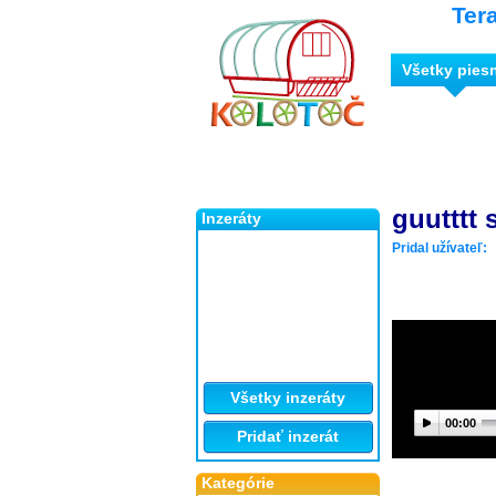
Ter
Všetky pies
guutttt
Inzeráty
Pridal užívateľ:
Všetky inzeráty
00:00
Pridať inzerát
Kategórie