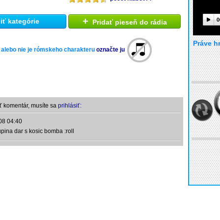
+
0
ť kategórie
Pridať pieseň do rádia
Práve h
 alebo nie je rómskeho charakteru
označte ju
ť komentár, musíte sa
prihlásiť:
08 04:40
pina dar s kosic bomba :roll