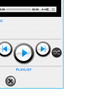
0:00
00:00
rá:
PLAYLIST