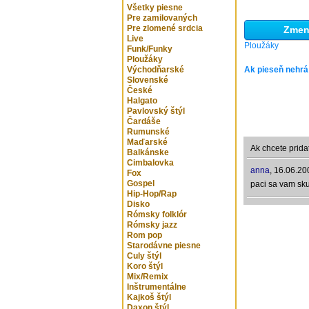
Všetky piesne
Pre zamilovaných
Pre zlomené srdcia
Zmeni
Live
Ploužáky
Funk/Funky
Ploužáky
Východňarské
Ak pieseň nehrá
Slovenské
České
Halgato
Pavlovský štýl
Čardáše
Rumunské
Maďarské
Ak chcete prida
Balkánske
Cimbalovka
anna
,
16.06.20
Fox
Gospel
paci sa vam sku
Hip-Hop/Rap
Disko
Rómsky folklór
Rómsky jazz
Rom pop
Starodávne piesne
Culy štýl
Koro štýl
Mix/Remix
Inštrumentálne
Kajkoš štýl
Daxon štýl