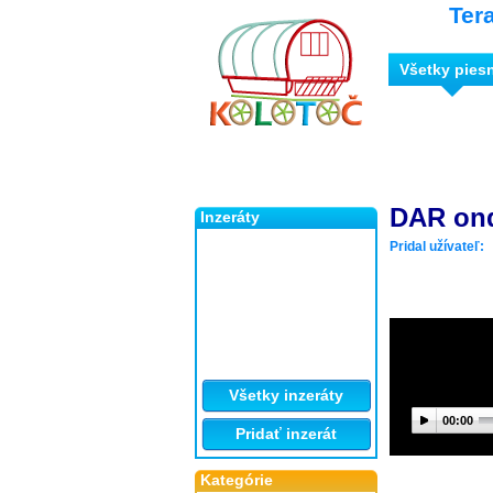
Ter
Všetky pies
DAR ond
Inzeráty
Pridal užívateľ:
Všetky inzeráty
00:00
Pridať inzerát
Kategórie