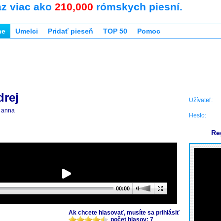
az viac ako
210,000
rómskych piesní.
ne
Umelci
Pridať pieseň
TOP 50
Pomoc
rej
Užívateľ:
anna
Heslo:
Re
00:00
Ak chcete hlasovať, musíte sa prihlásiť
počet hlasov: 7