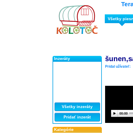
Ter
Všetky pies
šunen,s
Inzeráty
Pridal užívateľ:
Všetky inzeráty
00:00
Pridať inzerát
Kategórie