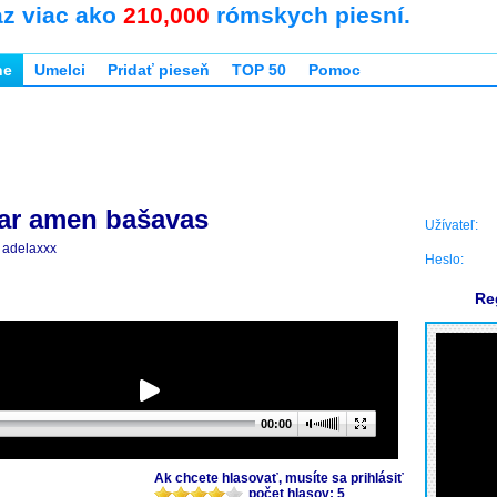
az viac ako
210,000
rómskych piesní.
ne
Umelci
Pridať pieseň
TOP 50
Pomoc
ar amen bašavas
Užívateľ:
adelaxxx
Heslo:
Re
00:00
Ak chcete hlasovať, musíte sa prihlásiť
počet hlasov: 5