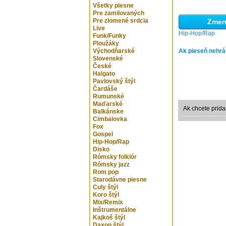
Všetky piesne
Pre zamilovaných
Pre zlomené srdcia
Zmeni
Live
Hip-Hop/Rap
Funk/Funky
Ploužáky
Východňarské
Ak pieseň nehrá
Slovenské
České
Halgato
Pavlovský štýl
Čardáše
Rumunské
Maďarské
Ak chcete prida
Balkánske
Cimbalovka
Fox
Gospel
Hip-Hop/Rap
Disko
Rómsky folklór
Rómsky jazz
Rom pop
Starodávne piesne
Culy štýl
Koro štýl
Mix/Remix
Inštrumentálne
Kajkoš štýl
Daxon štýl