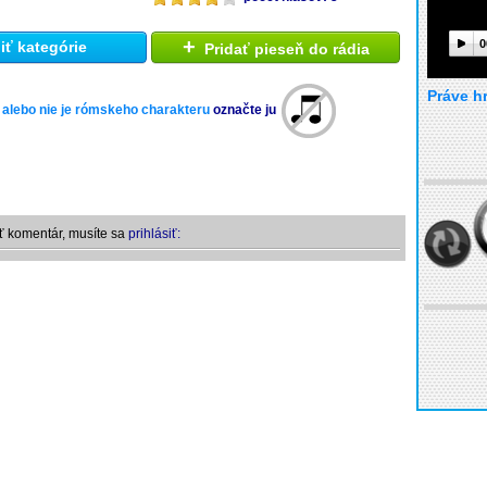
+
0
ť kategórie
Pridať pieseň do rádia
Práve h
 alebo nie je rómskeho charakteru
označte ju
ť komentár, musíte sa
prihlásiť: