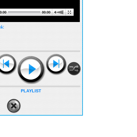
0:00
00:00
rá:
PLAYLIST