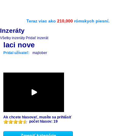
Teraz viac ako
210,000
rómskych piesní.
Inzeráty
Všetky inzeráty
Pridať inzerát
laci nove
Pridal užívateľ:
majlober
Ak chcete hlasovať, musíte sa prihlásiť
počet hlasov: 19
Zmeniť kategórie