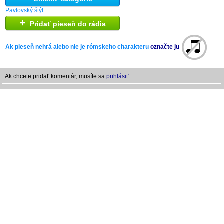
Pavlovský štýl
+
Pridať pieseň do rádia
Ak pieseň nehrá alebo nie je rómskeho charakteru
označte ju
Ak chcete pridať komentár, musíte sa
prihlásiť: