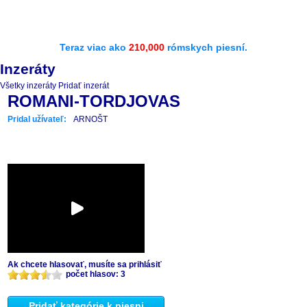
Teraz viac ako
210,000
rómskych piesní.
Inzeráty
Všetky inzeráty
Pridať inzerát
ROMANI-TORDJOVAS
Pridal užívateľ:
ARNOŠT
Ak chcete hlasovať, musíte sa prihlásiť
počet hlasov: 3
Pridať kategórie k piesni