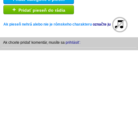
+
Pridať pieseň do rádia
Ak pieseň nehrá alebo nie je rómskeho charakteru
označte ju
Ak chcete pridať komentár, musíte sa
prihlásiť: